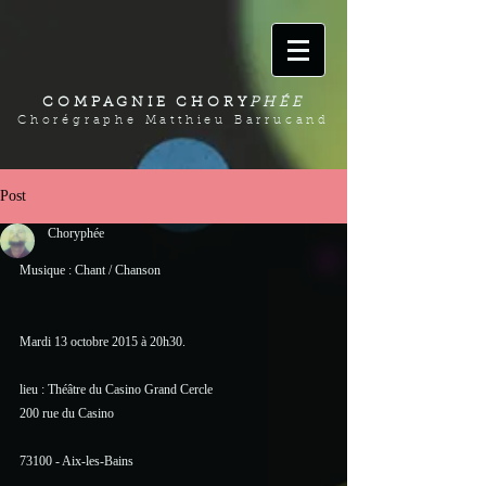
COMPAGNIE CHORY
PHÉE
Chorégraphe Matthieu Barrucand
Post
Choryphée
Musique : Chant / Chanson 
Mardi 13 octobre 2015 à 20h30. 
lieu : Théâtre du Casino Grand Cercle 
200 rue du Casino
73100 - Aix-les-Bains 