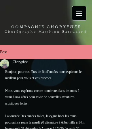
COMPAGNIE CHORY
PHÉE
Chorégraphe Matthieu Barrucand
Post
Choryphée
Bonjour, pour ces fêtes de fin d'années nous espérons le 
meilleur pour vous et vos proches.
Nous vous espérons encore nombreux dans les mois à 
venir à nos côtés pour vivre de nouvelles aventures 
artistiques fortes. 
La tournée Des années folles, le cygne hors les murs 
poursuit sa route le mardi 20 décembre à Albertville à 14h , 
le mercredi 21 décembre à Annecy à 15h30, le jeudi 22 