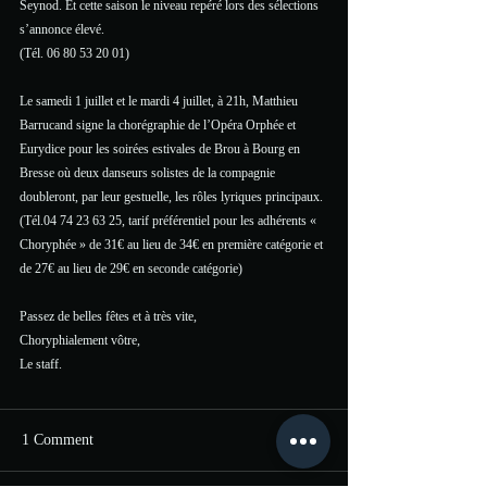
Seynod. Et cette saison le niveau repéré lors des sélections 
s’annonce élevé.
(Tél. 06 80 53 20 01)
Le samedi 1 juillet et le mardi 4 juillet, à 21h, Matthieu 
Barrucand signe la chorégraphie de l’Opéra Orphée et 
Eurydice pour les soirées estivales de Brou à Bourg en 
Bresse où deux danseurs solistes de la compagnie 
doubleront, par leur gestuelle, les rôles lyriques principaux.
(Tél.04 74 23 63 25, tarif préférentiel pour les adhérents « 
Choryphée » de 31€ au lieu de 34€ en première catégorie et 
de 27€ au lieu de 29€ en seconde catégorie)
Passez de belles fêtes et à très vite, 
Choryphialement vôtre,
Le staff.
1 Comment