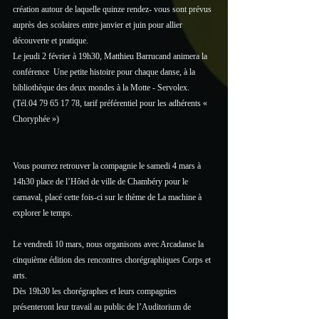
création autour de laquelle quinze rendez- vous sont prévus 
auprès des scolaires entre janvier et juin pour allier 
découverte et pratique.
Le jeudi 2 février à 19h30, Matthieu Barrucand animera la 
conférence  Une petite histoire pour chaque danse, à la 
bibliothèque des deux mondes à la Motte - Servolex.
(Tél.04 79 65 17 78, tarif préférentiel pour les adhérents « 
Choryphée »)
Vous pourrez retrouver la compagnie le samedi 4 mars à 
14h30 place de l’Hôtel de ville de Chambéry pour le 
carnaval, placé cette fois-ci sur le thème de La machine à 
explorer le temps.
Le vendredi 10 mars, nous organisons avec Arcadanse la 
cinquième édition des rencontres chorégraphiques Corps et 
arts. 
Dès 19h30 les chorégraphes et leurs compagnies 
présenteront leur travail au public de l’Auditorium de 