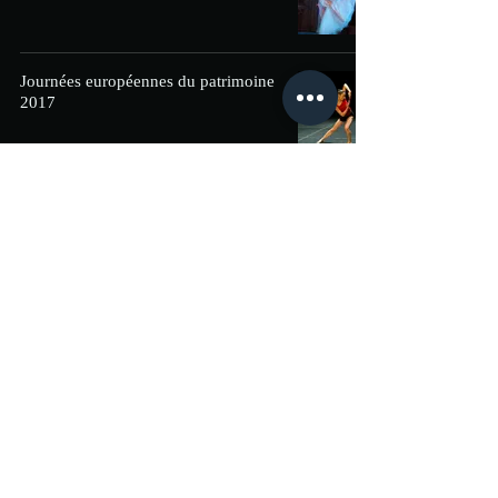
Journées européennes du patrimoine
2017
synopsis Duo géométrie variable
Spectacle Géométrie libre
2
/
4