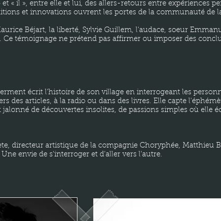
et « il », entre elle et lui, des allers-retours entre expériences p
ditions et innovations ouvrent les portes de la communauté de l
aurice Béjart, la liberté, Sylvie Guillem, l'audace, soeur Emmanu
ont. Ce témoignage ne prétend pas affirmer ou imposer des concl
erment écrit l'histoire de son village en interrogeant les person
rs des articles, à la radio ou dans des livres. Elle capte l'éphé
 jalonné de découvertes insolites, de passions simples où elle é
te, directeur artistique de la compagnie Choryphée, Matthieu 
Une envie de s'interroger et d'aller vers l'autre.