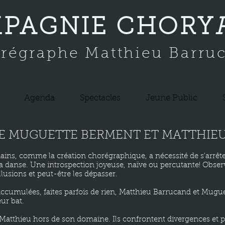
PAGNIE CHORY
régraphe Matthieu Barru
Agenda
Spectacles
Jeune Public
DE MUGUETTE BERMENT ET MATTHI
 mains, comme la création chorégraphique, a nécessité de s'arrête
 danse. Une introspection joyeuse, naïve ou percutante! Obser
llusions et peut-être les dépasser.
accumulées, faites parfois de rien, Matthieu Barrucand et Mugue
eur bat.
atthieu hors de son domaine. Ils confrontent divergences et 