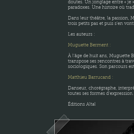
doutes. Un jonglage entre « je » 
paradoxes. Une histoire où tra
Dans leur théâtre, la passion, M
trois petits pas et puis s'en v
Les auteurs :
Muguette Berment :
À l'âge de huit ans, Muguette B
transpose ses rencontres à trave
sociologiques. Son parcours est
Matthieu Barrucand :
Danseur, chorégraphe, interprè
toutes ses formes d'expression. 
Éditions Altal