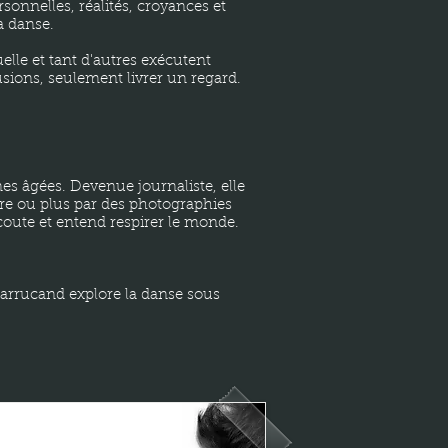
ersonnelles, réalités, croyances et
a danse.
elle et tant d'autres exécutent
usions, seulement livrer un regard.
nes âgées. Devenue journaliste, elle
mère ou plus par des photographies
coute et entend respirer le monde.
Barrucand explore la danse sous