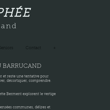
PHÉE
cand
Seniors
Contact
+
EU BARRUCAND
r et reste une tentative pour
ver, décortiquer, comprendre.
tte Berment explorent le vertige
pensées communes, délires et