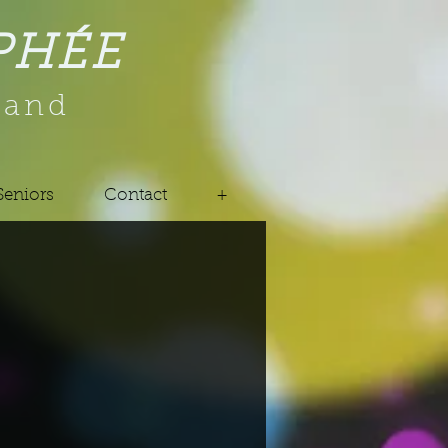
PHÉE
cand
Seniors
Contact
+