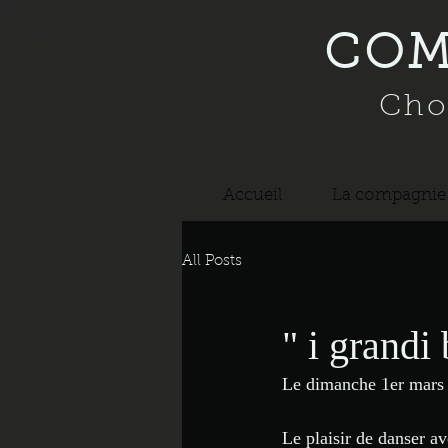
COM
Cho
Accueil
La compagnie
All Posts
" i grandi 
Le dimanche 1er mars 
Le plaisir de danser a