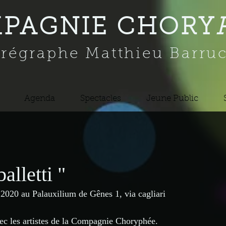
PAGNIE CHORY
régraphe Matthieu Barru
Agenda
Spectacles
Jeune Public
balletti "
2020 au Palauxilium de Gênes 1, via cagliari
vec les artistes de la Compagnie Choryphée.