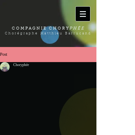
COMPAGNIE CHORY
PHÉE
Chorégraphe Matthieu Barrucand
Post
Choryphée