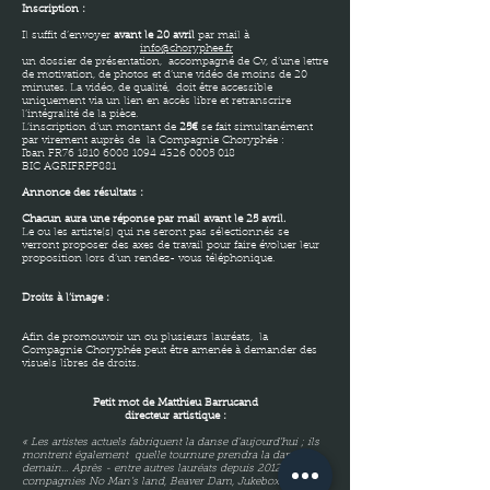
Inscription :
Il suffit d’envoyer
avant le 20 avril
par mail à
info@choryphee.fr
un dossier de présentation, accompagné de Cv, d’une lettre
de motivation, de photos et d’une vidéo de moins de 20
minutes. La vidéo, de qualité, doit être accessible
uniquement via un lien en accès libre et retranscrire
l’intégralité de la pièce.
L’inscription d’un montant de
25€
se fait simultanément
par virement auprès de la Compagnie Choryphée :
Iban FR76
1810 6008 1094 4326
0005 018
BIC AGRIFRPP881
Annonce des résultats :
Chacun aura une réponse par mail avant le 25 avril.
Le ou les artiste(s) qui ne seront pas sélectionnés se
verront proposer des axes de travail pour faire évoluer leur
proposition lors d’un rendez- vous téléphonique.
Droits à l’image :
Afin de promouvoir un ou plusieurs lauréats, la
Compagnie Choryphée peut être amenée à demander des
visuels libres de droits.
Petit mot de Matthieu Barrucand
directeur artistique :
« Les artistes actuels fabriquent la danse d’aujourd’hui ; ils
montrent également quelle tournure prendra la danse de
demain… Après - entre autres lauréats depuis 2012 - les
compagnies No Man’s land, Beaver Dam, Jukebox et MF;