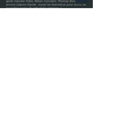
après Daniele Vidiri, Melen Constant, Thomas Brena ou
encore Léanne Seyvet, soyez les bienvenus pour écrire les
nouvelles pages de cette belle aventure. »
© 2026 by Compagnie Chory
phée
. Site created by Zamolo Thomas
AB