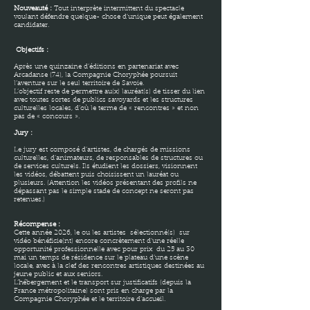
Nouveauté :
Tout interprète intermittent du spectacle
voulant défendre quelque- chose d’unique peut également
candidater.
Objectifs :
Après une quinzaine d’éditions en partenariat avec
Arcadanse (74), la Compagnie Choryphée poursuit
l’aventure sur le seul territoire de Savoie.
L’objectif reste de permettre au(x) lauréat(s) de tisser du lien
avec toutes sortes de publics savoyards et les structures
culturelles locales, d’où le terme de « rencontres » et non
pas de « concours ».
Jury :
Le jury est composé d’artistes, de chargés de missions
culturelles, d’animateurs, de responsables de structures ou
de services culturels. Ils étudient les dossiers, visionnent
les vidéos, débattent puis choisissent un lauréat ou
plusieurs. (Attention les vidéos présentant des profils ne
dépassant pas le simple stade de concept ne seront pas
retenues.)
Récompense :
Cette année 2026, le ou les artistes sélectionné(s) sur
vidéo bénéficie(nt) encore concrètement d’une réelle
opportunité professionnelle avec pour prix du 25 au 30
mai un temps de résidence sur le plateau d’une scène
locale, avec à la clef des rencontres artistiques destinées au
jeune public et aux seniors.
L’hébergement et le transport sur justificatifs (depuis la
France métropolitaine) sont pris en charge par la
Compagnie Choryphée et le territoire d’accueil.